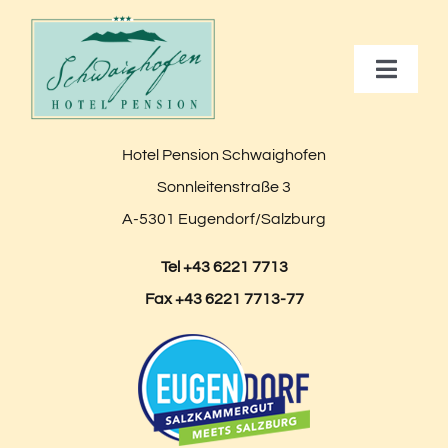
Skip
to
Toggle
content
Naviga
Zimmer & Preise
Hotel Pension Schwaighofen
Sonnleitenstraße 3
Gruppenreisen
A-5301 Eugendorf/Salzburg
Tel +43 6221 7713
Geschäftsreisen
Fax +43 6221 7713-77
Sport
Kultur