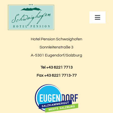
Skip
to
Toggle
content
Naviga
Zimmer & Preise
Hotel Pension Schwaighofen
Sonnleitenstraße 3
Gruppenreisen
A-5301 Eugendorf/Salzburg
Tel +43 6221 7713
Geschäftsreisen
Fax +43 6221 7713-77
Sport
Kultur